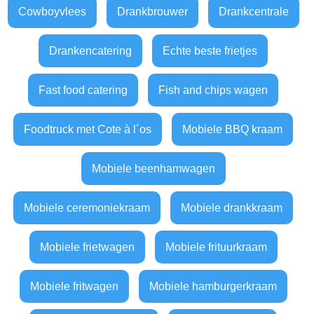
Cowboyvlees
Drankbrouwer
Drankcentrale
Drankencatering
Echte beste frietjes
Fast food catering
Fish and chips wagen
Foodtruck met Cote à l´os
Mobiele BBQ kraam
Mobiele beenhamwagen
Mobiele ceremoniekraam
Mobiele drankkraam
Mobiele frietwagen
Mobiele frituurkraam
Mobiele fritwagen
Mobiele hamburgerkraam