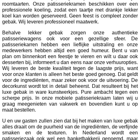
roomtaarten. Onze patisseriekramen beschikken over een
professionele koeling, zodat een taartje met drankje lekker
koel kan worden geserveerd. Geen feest is compleet zonder
gebak. Wij leveren professioneel maatwerk.
Behalve lekker gebak zorgen onze authentieke
patisseriewagens ook voor een gezellige sfeer. De
patisseriekarren hebben een lieflijke uitstraling en onze
medewerkers hebben altijd een goed humeur. Bent u van
plan om binnenkort een feestje te vieren en wilt u daar ook
desserten bij, informeert u dan eens naar onze verhuuropties.
Wij leveren de beste kwaliteit tegen de laagste prijs, want
voor onze klanten is alleen het beste goed genoeg. Dat geldt
voor de ingrediënten, maar zeker ook voor de uitvoering. De
decorkunst wordt tot in detail beheerst. Dat resulteert bij het
luxe gebak in ware kunstwerkjes. Pure ambacht tegen een
scherpe prijs. In onze mobiele patisseriekraam laten wij u
graag meegenieten van vakwerk en bovendien kunt u op
maat bestellen.
U en uw gasten zullen zien dat bij het maken van luxe gebak
alles draait om de puurheid van de ingrediënten, de verfijnde
smaken en de texturen. In Nederland wordt een
patisseriezaak ook wel een banketbakkerij genoemd, maar