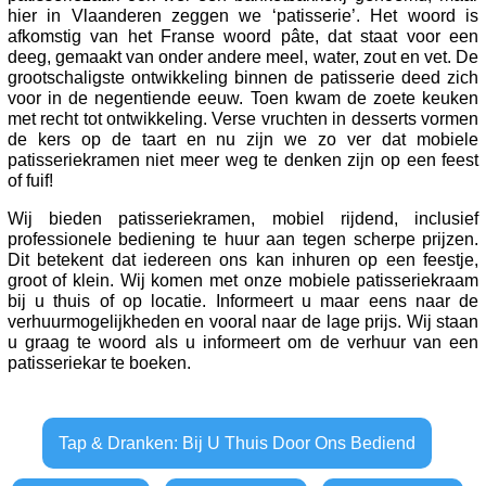
hier in Vlaanderen zeggen we ‘patisserie’. Het woord is
afkomstig van het Franse woord pâte, dat staat voor een
deeg, gemaakt van onder andere meel, water, zout en vet. De
grootschaligste ontwikkeling binnen de patisserie deed zich
voor in de negentiende eeuw. Toen kwam de zoete keuken
met recht tot ontwikkeling. Verse vruchten in desserts vormen
de kers op de taart en nu zijn we zo ver dat mobiele
patisseriekramen niet meer weg te denken zijn op een feest
of fuif!
Wij bieden patisseriekramen, mobiel rijdend, inclusief
professionele bediening te huur aan tegen scherpe prijzen.
Dit betekent dat iedereen ons kan inhuren op een feestje,
groot of klein. Wij komen met onze mobiele patisseriekraam
bij u thuis of op locatie. Informeert u maar eens naar de
verhuurmogelijkheden en vooral naar de lage prijs. Wij staan
u graag te woord als u informeert om de verhuur van een
patisseriekar te boeken.
Tap & Dranken: Bij U Thuis Door Ons Bediend